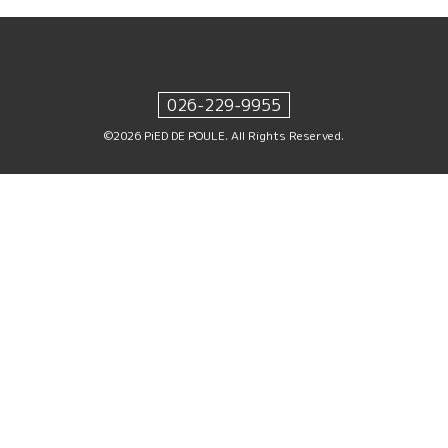
026-229-9955
©2026
PiED DE POULE
. All Rights Reserved.