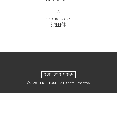
☆
2019-10-15 (Tue)
池田休
026-229-9955
©2026
PiED DE POULE
. All Rights Reserved.