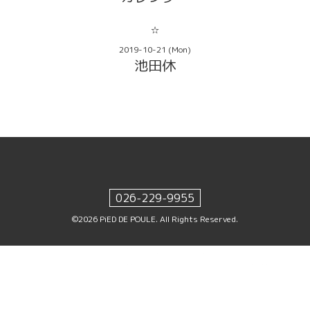
☆
2019-10-21 (Mon)
池田休
026-229-9955
©2026
PiED DE POULE
. All Rights Reserved.