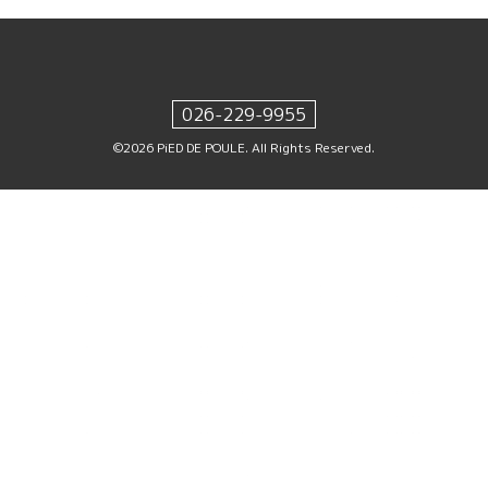
026-229-9955
©2026
PiED DE POULE
. All Rights Reserved.