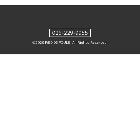
026-229-9955
©2026
PiED DE POULE
. All Rights Reserved.