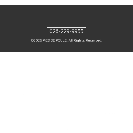
026-229-9955
©2026
PiED DE POULE
. All Rights Reserved.