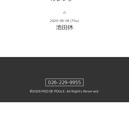
☆
2020-06-04 (Thu)
池田休
026-229-9955
©2026
PiED DE POULE
. All Rights Reserved.