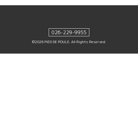
026-229-9955
©2026
PiED DE POULE
. All Rights Reserved.