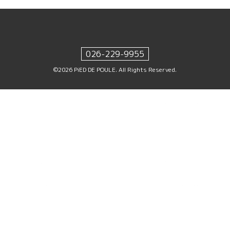
026-229-9955
©2026
PiED DE POULE
. All Rights Reserved.