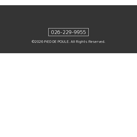
026-229-9955
©2026
PiED DE POULE
. All Rights Reserved.