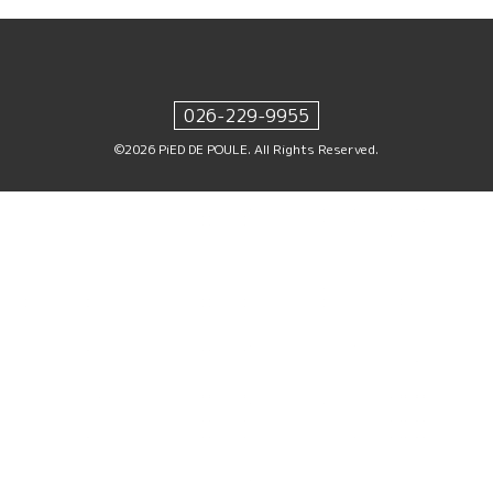
026-229-9955
©2026
PiED DE POULE
. All Rights Reserved.