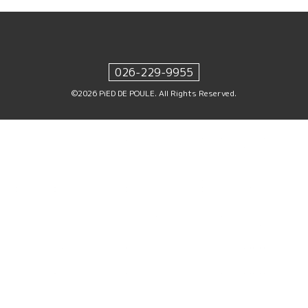
026-229-9955
©2026
PiED DE POULE
. All Rights Reserved.