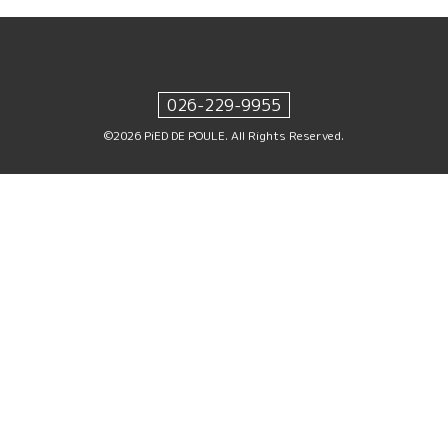
026-229-9955
©2026
PiED DE POULE
. All Rights Reserved.