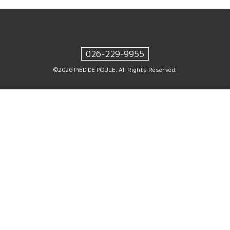
026-229-9955
©2026
PiED DE POULE
. All Rights Reserved.