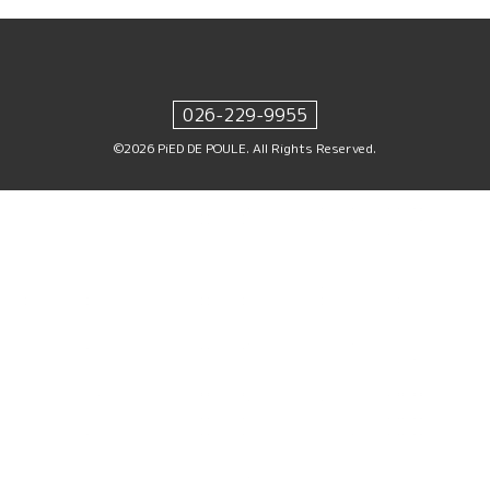
026-229-9955
©2026
PiED DE POULE
. All Rights Reserved.