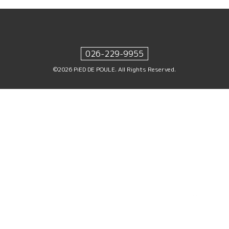
026-229-9955
©2026
PiED DE POULE
. All Rights Reserved.