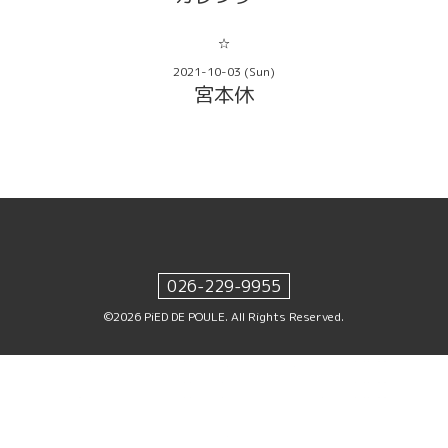
☆
2021-10-03 (Sun)
宮本休
026-229-9955
©2026
PiED DE POULE
. All Rights Reserved.